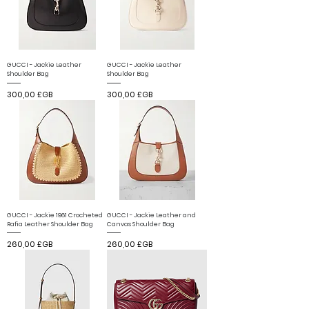
GUCCI - Jackie Leather
GUCCI - Jackie Leather
Shoulder Bag
Shoulder Bag
Prix
Prix
300,00 £GB
300,00 £GB
GUCCI - Jackie 1961 Crocheted
GUCCI - Jackie Leather and
Rafia Leather Shoulder Bag
Canvas Shoulder Bag
Prix
Prix
260,00 £GB
260,00 £GB