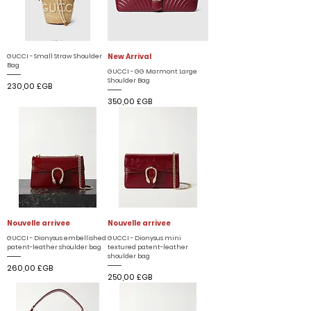
New Arrival
GUCCI - Small Straw Shoulder
Bag
GUCCI - GG Marmont Large
Shoulder Bag
Prix
230,00 £GB
Prix
350,00 £GB
Nouvelle arrivee
Nouvelle arrivee
GUCCI - Dionysus embellished
GUCCI - Dionysus mini
patent-leather shoulder bag
textured patent-leather
shoulder bag
Prix
260,00 £GB
Prix
250,00 £GB