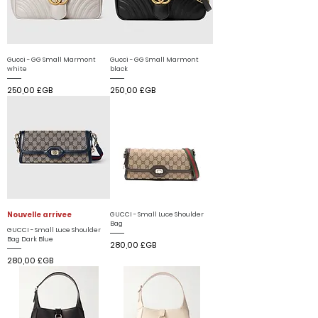
Gucci - GG Small Marmont
Gucci - GG Small Marmont
white
black
Prix
Prix
250,00 £GB
250,00 £GB
Nouvelle arrivee
GUCCI - Small Luce Shoulder
Bag
GUCCI - Small Luce Shoulder
Bag Dark Blue
Prix
280,00 £GB
Prix
280,00 £GB