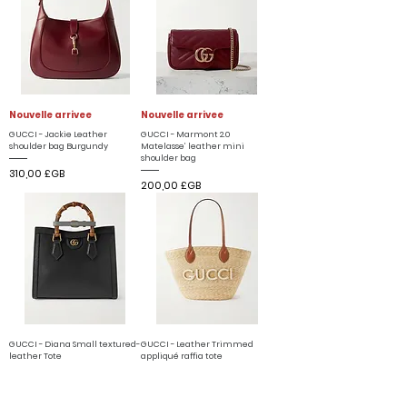
Nouvelle arrivee
Nouvelle arrivee
GUCCI - Jackie Leather
GUCCI - Marmont 2.0
shoulder bag Burgundy
Matelasse’ leather mini
shoulder bag
Prix
310,00 £GB
Prix
200,00 £GB
GUCCI - Diana Small textured-
GUCCI - Leather Trimmed
leather Tote
appliqué raffia tote
Prix
Prix
320,00 £GB
260,00 £GB