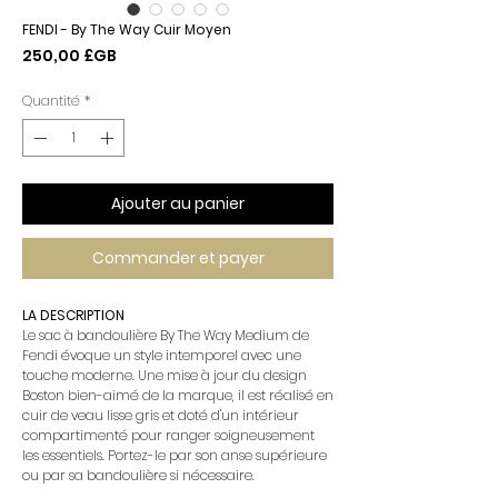
FENDI - By The Way Cuir Moyen
Prix
250,00 £GB
Quantité
*
Ajouter au panier
Commander et payer
LA DESCRIPTION
Le sac à bandoulière By The Way Medium de
Fendi évoque un style intemporel avec une
touche moderne. Une mise à jour du design
Boston bien-aimé de la marque, il est réalisé en
cuir de veau lisse gris et doté d'un intérieur
compartimenté pour ranger soigneusement
les essentiels. Portez-le par son anse supérieure
ou par sa bandoulière si nécessaire.