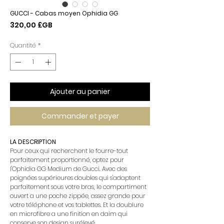
GUCCI - Cabas moyen Ophidia GG
Prix
320,00 £GB
Quantité
*
Ajouter au panier
Commander et payer
LA DESCRIPTION
Pour ceux qui recherchent le fourre-tout
parfaitement proportionné, optez pour
l'Ophidia GG Medium de Gucci. Avec des
poignées supérieures doubles qui s'adaptent
parfaitement sous votre bras, le compartiment
ouvert a une poche zippée, assez grande pour
votre téléphone et vos tablettes. Et la doublure
en microfibre a une finition en daim qui
conserve son design surélevé.