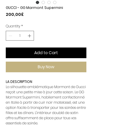
GUCCI - GG Marmont Supermini
Price
200,00£
Quantity
*
Add to Cart
Buy Now
LA DESCRIPTION
La silhouette emblématique Marmont de Gucci
reçoit une petite mise à jour cette saison. Le GG
Marmont Supermini, habilement confectionné
en Italie à partir de cuir noir matelassé, est une
option facile à transporter pour les soirées entre
filles et les dîners. L'intérieur doublé de satin
offre suffisamment de place pour tous vos
essentiels de soirée.