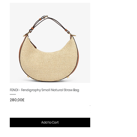
Nouvelle arrivee
FENDI - Fendigraphy Small Natural Straw Bag
FENDI - Fendigraphy Small Br
Price
280,00£
Fabric
Price
280,00£
Add to Cart