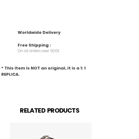
colore della chiusura: oro
• Height 10cm-4"
tracolla regolabile
• Width 12,5cm-5"
chiusura magnetica
• Depth 3,5cm-1.5"
viene fornito con sacchetto per la polvere
• Min. strap length 65cm-25.5"
Nome colore designer: Noir
• Max. strap length 110cm-43.5"
Worldwide Delivery
DIMENSIONE
Altezza 10 cm-4"
Free
Shipping
:
Larghezza 12,5cm-5"
On all orders over 500£
Profondità 3,5cm-1.5"
min. lunghezza cinturino 65 cm-25,5"
Massimo lunghezza cinturino 110 cm-43,5"
* This Item is NOT an original, it is a 1: 1
REPLICA.
" Questo prodotto è una REPLICA AAAA "
Prodotti correlati
RELATED PRODUCTS