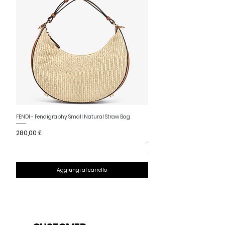
Nuovo arrivo
FENDI - Fendigraphy Small Natural Straw Bag
FENDI - Fendigraphy Small Br
Prezzo
280,00 £
Fabric
Prezzo
280,00 £
Aggiungi al carrello