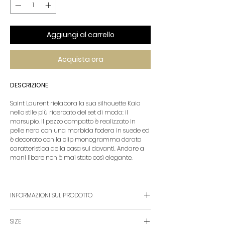
Aggiungi al carrello
Acquista ora
DESCRIZIONE
Saint Laurent rielabora la sua silhouette Kaia
nello stile più ricercato del set di moda: il
marsupio. Il pezzo compatto è realizzato in
pelle nera con una morbida fodera in suede ed
è decorato con la clip monogramma dorata
caratteristica della casa sul davanti. Andare a
mani libere non è mai stato così elegante.
INFORMAZIONI SUL PRODOTTO
materiale: pelle
SIZE
dettagli interni: fodera in suede