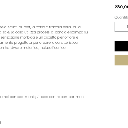
e
280,0
Quantit
 di Saint Laurent, la borsa a tracolla nera Loulou
i stile. La casa utilizza processi di concia e stampa su
a sensazione morbida e un aspetto pieno fiore, e
mente progettata per creare la caratteristica
con hardware metallico, incluso l'iconico
o internal compartments, zipped centre compartment,
t