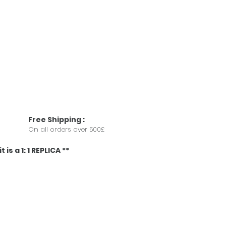
Free
Shipping
:
On all orders over 500£
 is a 1: 1 REPLICA **