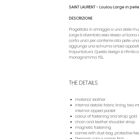
SAINT LAURENT - Loulou Large in pell
DESCRIZIONE
Progettata in omaggio a una delle muse
Large è diventata essa stessa un'icona d
carta unici per conferire alla pelle un
aggiunge una schiuma ariosa apposita
trapuntatura. Questo design è rifinito 
monogramma YSL.
THE DETAILS
material: leather
internal details: fabric lining, tw
internal zipped pocket
colour of fastening and strap: gold
chain and leather shoulder strap
magnetic fastening
comes with dust bag, protective fee
Designer colour name: Noir