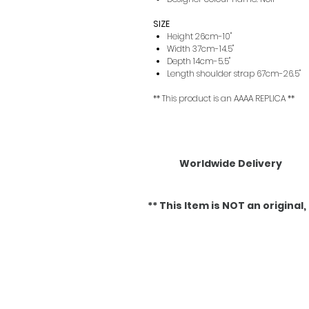
SIZE
Height 26cm-10"
Width 37cm-14.5"
Depth 14cm-5.5"
Length shoulder strap 67cm-26.5"
** This product is an AAAA REPLICA **
Worldwide Delivery
** This Item is NOT an original, it