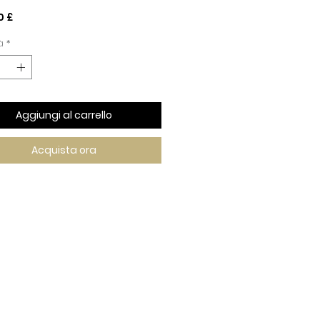
Prezzo
0 £
à
*
Aggiungi al carrello
Acquista ora