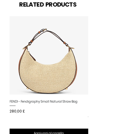
RELATED PRODUCTS
Nuovo arrivo
FENDI - Fendigraphy Small Natural Straw Bag
FENDI - Fendigraphy Small Br
Prezzo
280,00 £
Fabric
Prezzo
280,00 £
Aggiungi al carrello