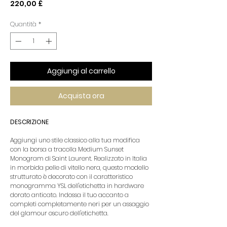
Prezzo
220,00 £
Quantità
*
Aggiungi al carrello
Acquista ora
DESCRIZIONE
Aggiungi uno stile classico alla tua modifica
con la borsa a tracolla Medium Sunset
Monogram di Saint Laurent. Realizzato in Italia
in morbida pelle di vitello nera, questo modello
strutturato è decorato con il caratteristico
monogramma YSL dell'etichetta in hardware
dorato anticato. Indossa il tuo accanto a
completi completamente neri per un assaggio
del glamour oscuro dell'etichetta.