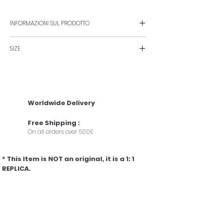
INFORMAZIONI SUL PRODOTTO
SIZE
materiale: pelle di vitello
dettagli interni: fodera in suede, slot per
• Height 17cm-6.5"
carte
• Width 25cm-10"
colore di chiusura e cinturino: oro antico
• Min. depth 4,5cm-2"
tracolla staccabile, regolabile in catena e
• Max. depth 6,5cm-2.5"
pelle, manico superiore
• Min. length shoulder strap 99cm-39"
chiusura magnetica
Worldwide Delivery
• Max. length shoulder strap 114cm-45"
tasca frontale sotto patta
viene fornito con sacchetto per la polvere
Free
Shipping
:
DIMENSIONE
On all orders over 500£
Altezza 17 cm-6,5"
Larghezza 25 cm-10"
min. profondità 4,5cm-2"
* This Item is NOT an original, it is a 1: 1
Massimo profondità 6,5cm-2,5"
REPLICA.
min. lunghezza tracolla 99 cm-39"
Massimo lunghezza tracolla 114 cm-45"
** Questo prodotto è una REPLICA AAAA **
Prodotti correlati